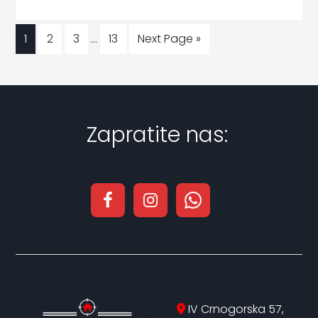
1
2
3
…
13
Next Page »
Zapratite nas:
IV Crnogorska 57,