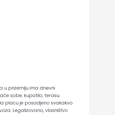
a u prizemlju ima dnevni
će sobe, kupatilo, terasu.
 Na placu je posadjeno svakakvo
voza. Legalizovano, vlasništvo