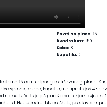
Površina placa:
15
Kvadratura:
150
Sobe:
3
Kupatila:
2
rata na 15 ari uredjenog i održavanog placa. Kuć
dve spavaće sobe, kupatilo;i na spratu još 4 spava
ed same kuće tu je još garaža sa letnjom kujnom.
muke itd. Neposredna blizina škole, prodavnice, pre