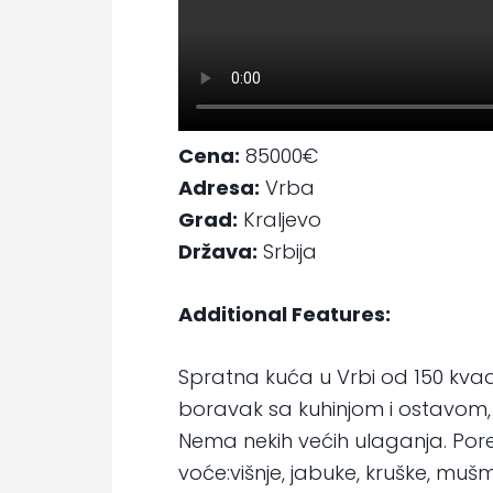
Cena:
85000€
Adresa:
Vrba
Grad:
Kraljevo
Država:
Srbija
Additional Features:
Spratna kuća u Vrbi od 150 kvad
boravak sa kuhinjom i ostavom, 
Nema nekih većih ulaganja. Por
voće:višnje, jabuke, kruške, muš