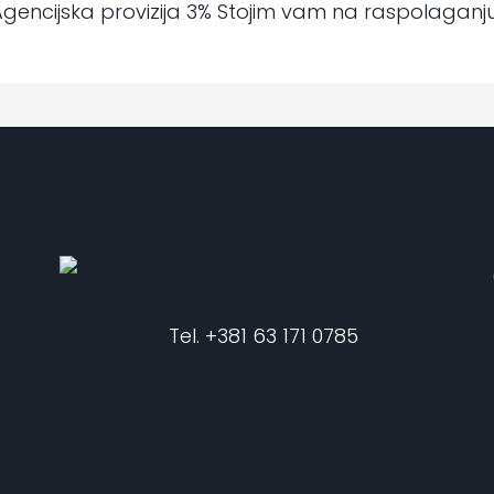
Agencijska provizija 3% Stojim vam na raspolaganju
Tel. +381 63 171 0785