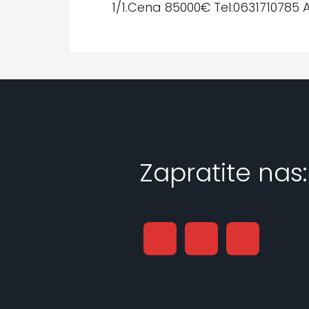
1/1.Cena 85000€ Tel:0631710785 
Zapratite nas: