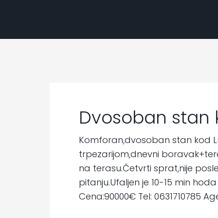
Dvosoban stan 
Komforan,dvosoban stan kod Luk
trpezarijom,dnevni boravak+tera
na terasu.Četvrti sprat,nije pos
pitanju.Ufaljen je 10-15 min ho
Cena:90000€ Tel: 0631710785 Age