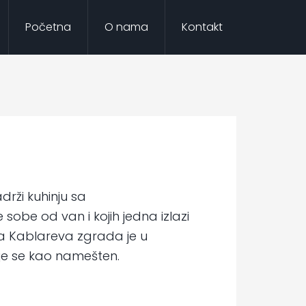
Početna
O nama
Kontakt
rži kuhinju sa
obe od van i kojih jedna izlazi
nja Kablareva zgrada je u
aje se kao namešten.