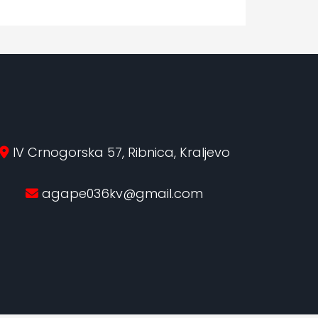
IV Crnogorska 57, Ribnica, Kraljevo
agape036kv@gmail.com