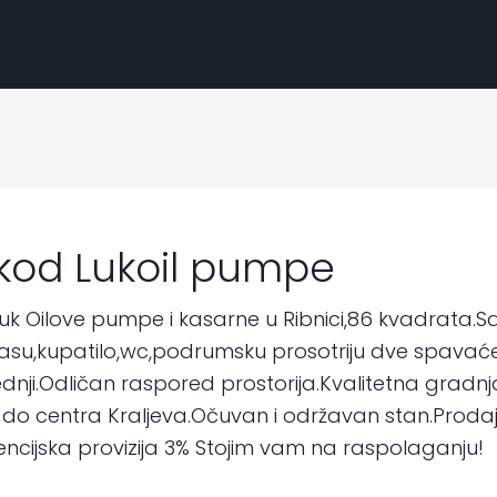
kod Lukoil pumpe
 Oilove pumpe i kasarne u Ribnici,86 kvadrata.Sad
su,kupatilo,wc,podrumsku prosotriju dve spavaće s
lednji.Odličan raspored prostorija.Kvalitetna grad
da do centra Kraljeva.Očuvan i održavan stan.Prod
ncijska provizija 3% Stojim vam na raspolaganju!