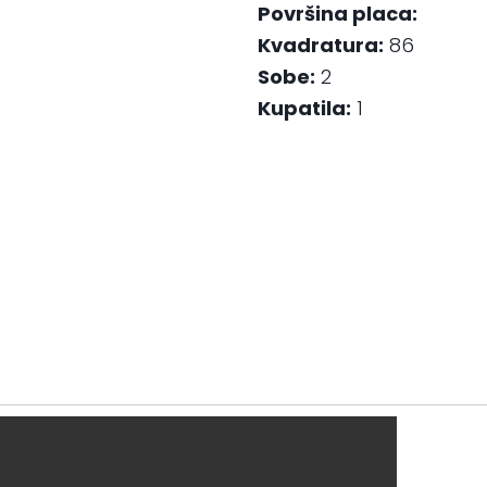
Površina placa:
Kvadratura:
86
Sobe:
2
Kupatila:
1