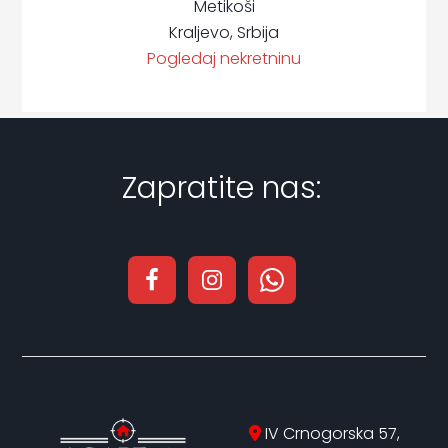
Metikoši
Kraljevo, Srbija
Pogledaj nekretninu
Zapratite nas:
IV Crnogorska 57,